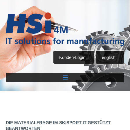
Kunden-Login
english
Home
Unternehmen
DIE
MATERIALFRAGE
IM
SKISPORT
IT-GESTÜTZT
Über uns
BEANTWORTEN