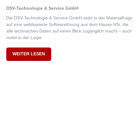
Aktuelles
DSV-Technologie & Service GmbH
Die DSV-Technologie & Service GmbH setzt in der Materialfrage
Partner
auf eine webbasierte Softwarelösung aus dem Hause HSi, die
Karriere
alle technischen Daten auf einen Blick zugänglich macht – auch
mobil in der Loipe.
Lösungen
WEITER LESEN
Technologiebasis zur Planzeitermittlung
HSadmin: Werkzeug fürs individuelle Regelwerk
Vorkalkulation/Arbeitsplanung
Arbeitsplanung
Zeitberechnung in SAP
Automatisierung durch Generierung
Planzeitqualifizierung durch NC-Daten